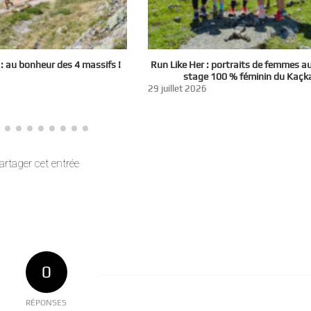
 au bonheur des 4 massifs !
Run Like Her : portraits de femmes a
stage 100 % féminin du Kaçk
29 juillet 2026
artager cet entrée
0
RÉPONSES