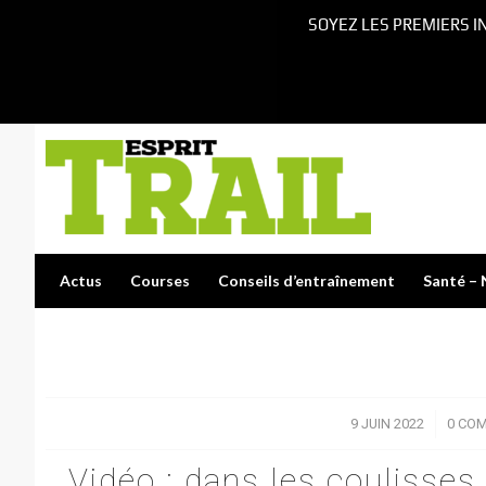
SOYEZ LES PREMIERS I
Actus
Courses
Conseils d’entraînement
Santé – 
9 JUIN 2022
/
0 CO
Vidéo : dans les coulisses