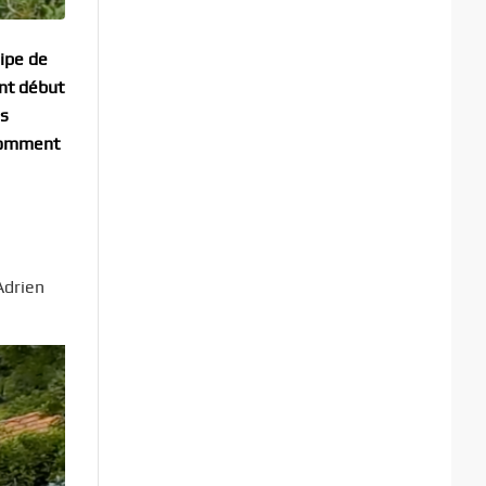
uipe de
ont début
es
 comment
Adrien