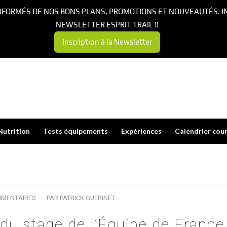
NFORMÉS DE NOS BONS PLANS, PROMOTIONS ET NOUVEAUTÉS. I
NEWSLETTER ESPRIT TRAIL !!
Inscription à la Newsletter
Nutrition
Tests équipements
Expériences
Calendrier cou
MMENTAIRES
/
PAR
PATRICK GUERINET
 du stage de l’Équipe de France