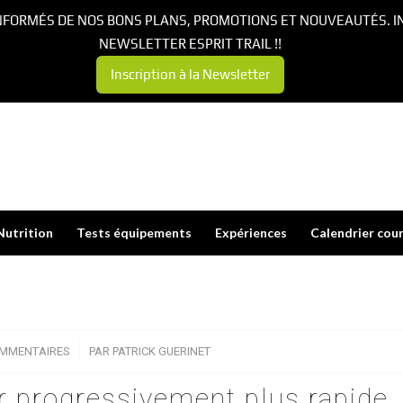
NFORMÉS DE NOS BONS PLANS, PROMOTIONS ET NOUVEAUTÉS. I
NEWSLETTER ESPRIT TRAIL !!
Inscription à la Newsletter
Nutrition
Tests équipements
Expériences
Calendrier cou
OMMENTAIRES
/
PAR
PATRICK GUERINET
r progressivement plus rapide