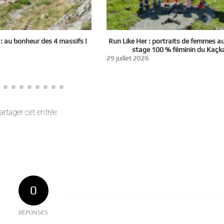
 au bonheur des 4 massifs !
Run Like Her : portraits de femmes a
stage 100 % féminin du Kaçk
29 juillet 2026
artager cet entrée
0
RÉPONSES