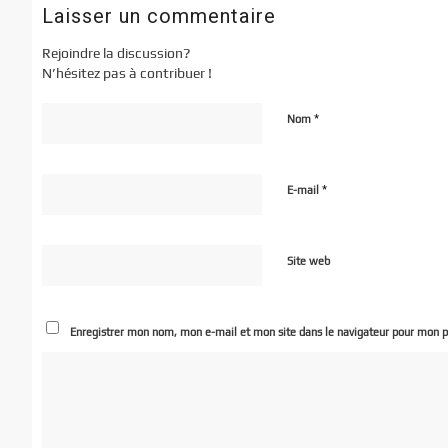
Laisser un commentaire
Rejoindre la discussion?
N’hésitez pas à contribuer !
*
Nom
*
E-mail
Site web
Enregistrer mon nom, mon e-mail et mon site dans le navigateur pour mon 