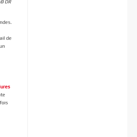
 © DR
ondes.
ail de
 un
lures
nte
fois