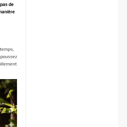
 pas de
 manière
 temps,
s poussez
uillement