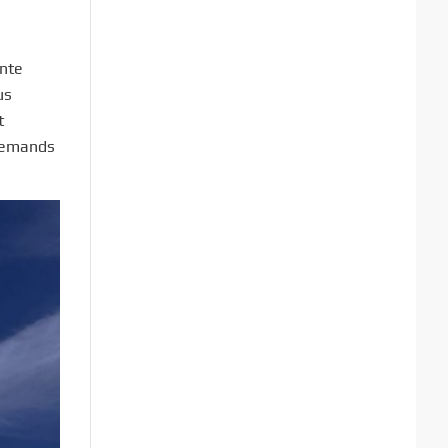
inte
us
t
llemands