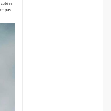
, cotées
ute pas