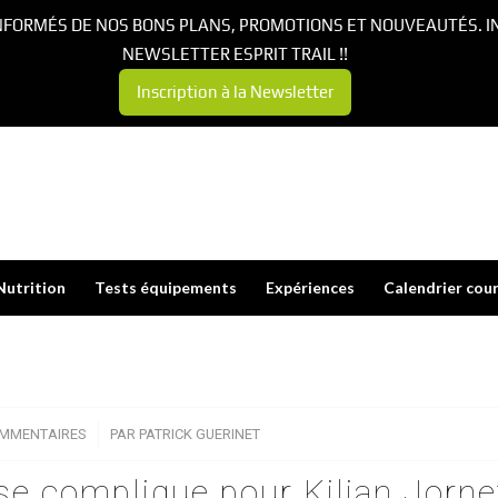
NFORMÉS DE NOS BONS PLANS, PROMOTIONS ET NOUVEAUTÉS. I
NEWSLETTER ESPRIT TRAIL !!
Inscription à la Newsletter
Nutrition
Tests équipements
Expériences
Calendrier cou
OMMENTAIRES
/
PAR
PATRICK GUERINET
se complique pour Kilian Jorne