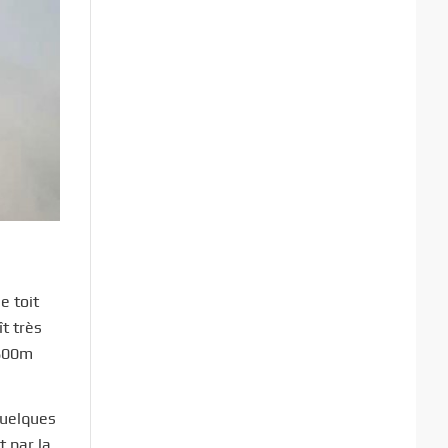
e toit
t très
3800m
quelques
 par la