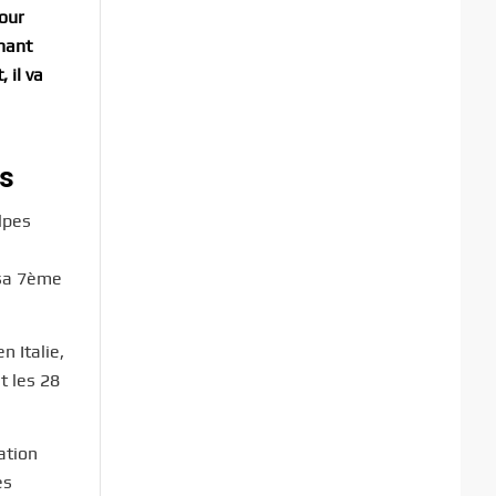
pour
nant
 il va
rs
lpes
 sa 7ème
n Italie,
t les 28
tation
es