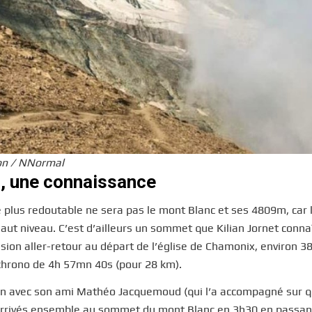
son / NNormal
c, une connaissance
 plus redoutable ne sera pas le mont Blanc et ses 4809m, car l
aut niveau. C’est d’ailleurs un sommet que Kilian Jornet connaî
nsion aller-retour au départ de l’église de Chamonix, environ 
un chrono de 4h 57mn 40s (pour 28 km).
ension avec son ami Mathéo Jacquemoud (qui l’a accompagné sur 
arrivés ensemble au sommet du mont Blanc en 3h30 en passant