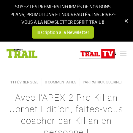
SOYEZ LES PREMIERS INFORMÉS DE NOS BONS
PLANS, PROMOTIONS ET NOUVEAUTÉS. INSCRIVEZ-
VOUS À LA NEWSLETTER ESPRIT TRAIL !!
Inscription à la Newsletter
11 FÉVRIER 2023
/
0 COMMENTAIRES
/
PAR
PATRICK GUERINET
Avec l’APEX 2 Pro Kilian
Jornet Edition, faites-vous
coacher par Kilian en
personne !