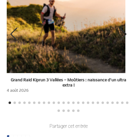
e
Grand Raid Kiprun 3 Vallées – Moûtiers : naissance d’un ultra
t
extra !
3
4 août 2026
Partager cet entrée