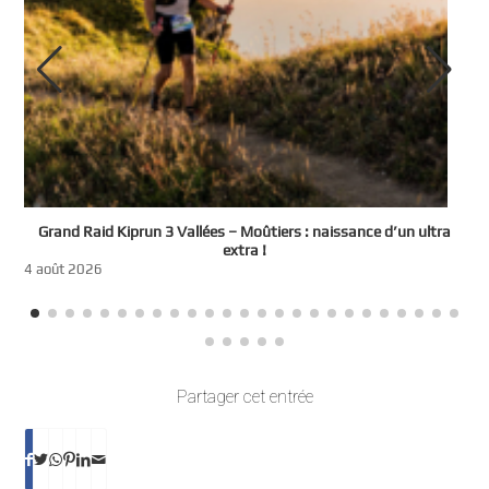
e
Grand Raid Kiprun 3 Vallées – Moûtiers : naissance d’un ultra
t
extra !
3
4 août 2026
Partager cet entrée