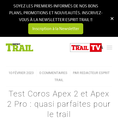
SOYEZ LES PREMIERS INFORMÉS DE NOS BONS
PLANS, PROMOTIONS ET NOUVEAUTÉS. INSCRIVEZ-
VOUS À LA NEWSLETTER ESPRIT TRAIL !!
Inscription à la Newsletter
10 FÉVRIER 2023
/
0 COMMENTAIRES
/
PAR
REDACTEUR ESPRIT
TRAIL
Test Coros Apex 2 et Apex
2 Pro : quasi parfaites pour
le trail