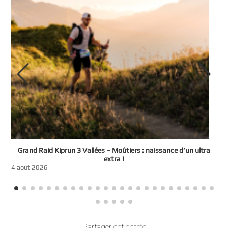
e
Grand Raid Kiprun 3 Vallées – Moûtiers : naissance d’un ultra
t
extra !
3
4 août 2026
Partager cet entrée