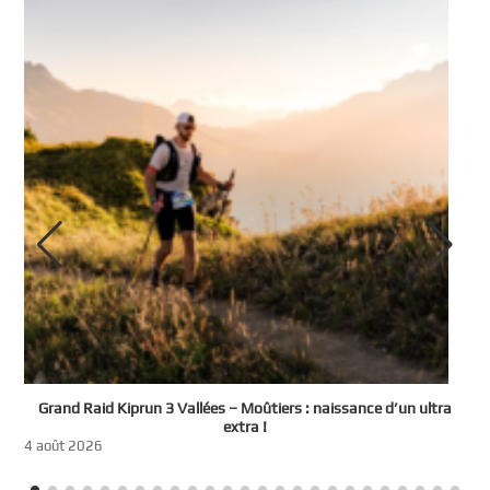
e
Grand Raid Kiprun 3 Vallées – Moûtiers : naissance d’un ultra
t
extra !
3
4 août 2026