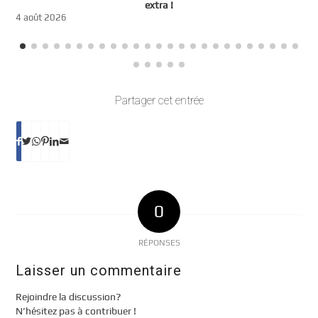
t
extra !
3
4 août 2026
Partager cet entrée
0
RÉPONSES
Laisser un commentaire
Rejoindre la discussion?
N’hésitez pas à contribuer !