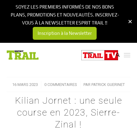
SOYEZ LES PREMIERS INFORMÉS DE NOS BONS
PLANS, PROMOTIONS ET NOUVEAUTÉS. INSCRIVEZ-
VOUS À LA NEWSLETTER ESPRIT TRAIL !!
Inscription à la Newsletter
16 MARS 2023
/
0 COMMENTAIRES
/
PAR
PATRICK GUERINET
Kilian Jornet : une seule
course en 2023, Sierre-
Zinal !