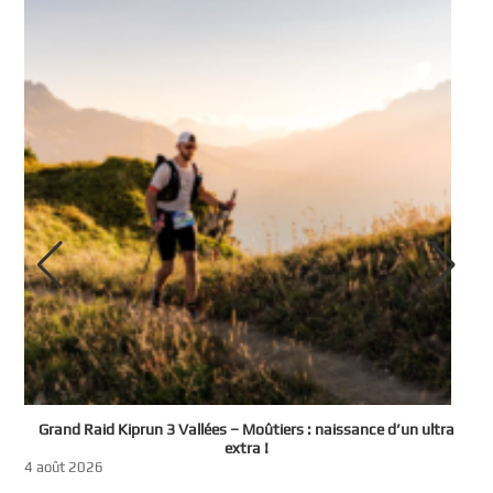
e
Grand Raid Kiprun 3 Vallées – Moûtiers : naissance d’un ultra
t
extra !
3
4 août 2026