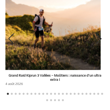
e
Grand Raid Kiprun 3 Vallées – Moûtiers : naissance d’un ultra
t
extra !
3
4 août 2026