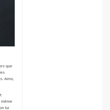
lors que
les
. Ainsi,
t
nt même
on lui