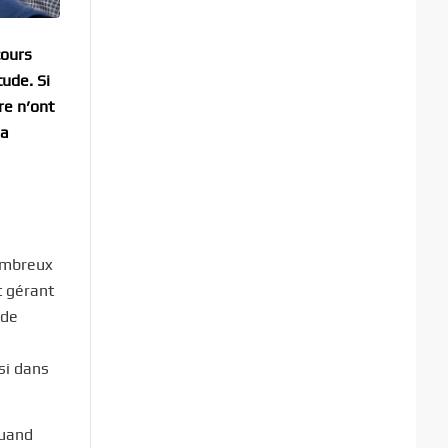
cours
tude. Si
re n’ont
la
nombreux
t gérant
 de
.
si dans
quand