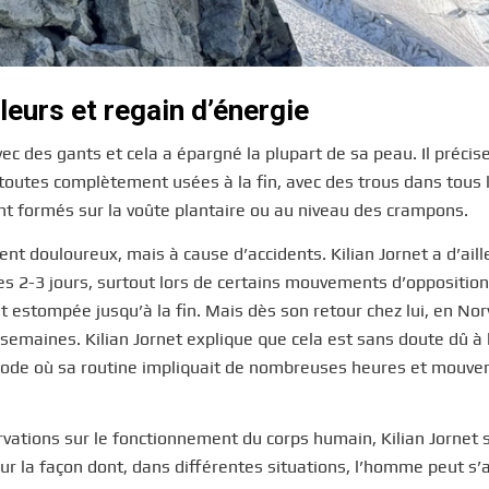
leurs et regain d’énergie
vec des gants et cela a épargné la plupart de sa peau. Il précis
 toutes complètement usées à la fin, avec des trous dans tous 
ont formés sur la voûte plantaire ou au niveau des crampons.
t douloureux, mais à cause d’accidents. Kilian Jornet a d’aill
s 2-3 jours, surtout lors de certains mouvements d’opposition
 estompée jusqu’à la fin. Mais dès son retour chez lui, en Nor
semaines. Kilian Jornet explique que cela est sans doute dû à 
riode où sa routine impliquait de nombreuses heures et mouv
rvations sur le fonctionnement du corps humain, Kilian Jornet 
ur la façon dont, dans différentes situations, l’homme peut s’