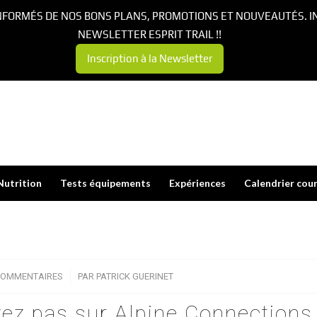
NFORMÉS DE NOS BONS PLANS, PROMOTIONS ET NOUVEAUTÉS. I
NEWSLETTER ESPRIT TRAIL !!
Inscription à la Newsletter
Nutrition
Tests équipements
Expériences
Calendrier cou
COMMENTAIRES
/
PAR
PATRICK GUERINET
ez pas sur Alpine Connections