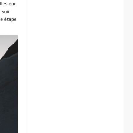
lles que
 voir
me étape