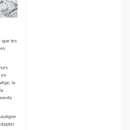
e que les
les
eurs
 en
vège, la
la
ements
souligne
adapter