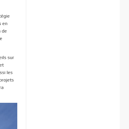
tégie
s en
n de
re
ils sur
et
ssi les
projets
ra