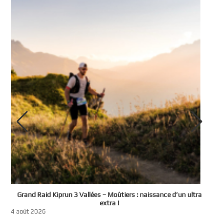
e
Grand Raid Kiprun 3 Vallées – Moûtiers : naissance d’un ultra
t
extra !
3
4 août 2026