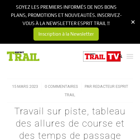
SOYEZ LES PREMIERS INFORMÉS DE NOS BONS
PLANS, PROMOTIONS ET NOUVEAUTÉS. INSCRIVEZ-
VOUS À LA NEWSLETTER ESPRIT TRAIL !!
Inscription à la Newsletter
15 MARS 2023
/
0 COMMENTAIRES
/
PAR
REDACTEUR ESPRIT
TRAIL
Travail sur piste, tableau
des allures de course et
des temps de passage