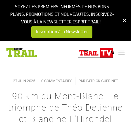
SOYEZ LES PREMIERS INFORMÉS DE NOS BONS
PLANS, PROMOTIONS ET NOUVEAUTÉS. INSCRIVEZ-
VOUS À LA NEWSLETTER ESPRIT TRAIL !!
Inscription à la Newsletter
27 JUIN 2025
/
0 COMMENTAIRES
/
PAR
PATRICK GUERINET
90 km du Mont-Blanc : le
triomphe de Théo Detienne
et Blandine L’Hirondel