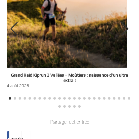
e
Grand Raid Kiprun 3 Vallées – Moûtiers : naissance d’un ultra
t
extra !
3
4 août 2026
Partager cet entrée