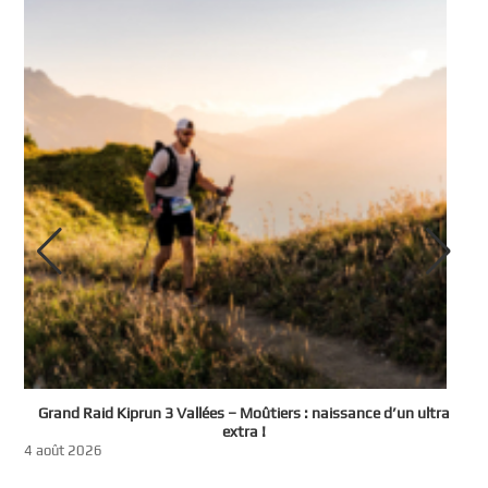
e
Grand Raid Kiprun 3 Vallées – Moûtiers : naissance d’un ultra
t
extra !
3
4 août 2026