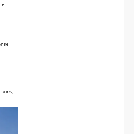
 le
pense
ories,