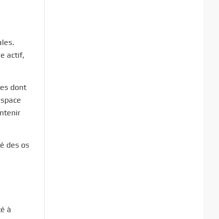
ales.
 actif,
ies dont
 espace
ntenir
té des os
té à