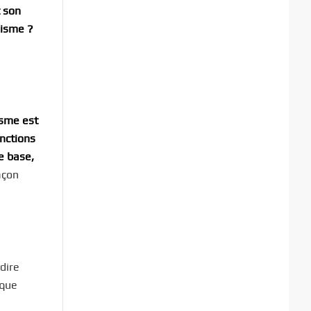
t son
lisme ?
isme est
onctions
e base,
açon
dire
ique