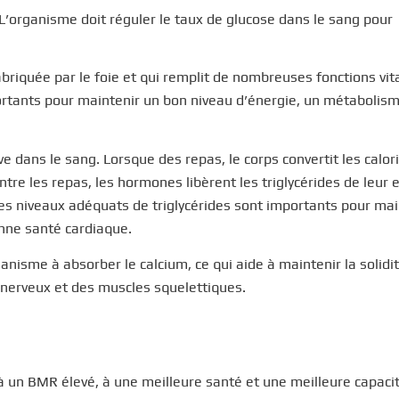
 L’organisme doit réguler le taux de glucose dans le sang pour
briquée par le foie et qui remplit de nombreuses fonctions vit
rtants pour maintenir un bon niveau d’énergie, un métabolisme
ve dans le sang. Lorsque des repas, le corps convertit les calor
ntre les repas, les hormones libèrent les triglycérides de leur
es niveaux adéquats de triglycérides sont importants pour mai
onne santé cardiaque.
anisme à absorber le calcium, ce qui aide à maintenir la solidi
 nerveux et des muscles squelettiques.
 un BMR élevé, à une meilleure santé et une meilleure capaci