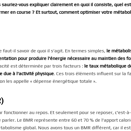
sauriez-vous expliquer clairement en quoi il consiste, quel es
former en course ? Et surtout, comment optimiser votre métabo
faut-il savoir de quoi il s’agit. En termes simples,
le métabol
limentation pour produire l’énergie nécessaire au maintien des f
icacité est déterminée par trois facteurs :
le taux métabolique d
 due à l’activité physique
. Ces trois éléments influent sur la f
 on les appelle « dépense énergétique totale ».
R)
ur fonctionner au repos. Et seulement pour se reposer, c’est-à-
 parler. Le BMR représente entre 60 et 70 % de l’apport calor
étabolisme global. Nous avons tous un BMR différent, car il est