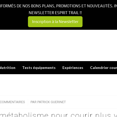
NFORMÉS DE NOS BONS PLANS, PROMOTIONS ET NOUVEAUTÉS. I
NEWSLETTER ESPRIT TRAIL !!
Inscription à la Newsletter
Nutrition
Tests équipements
Expériences
Calendrier cou
 COMMENTAIRES
/
PAR
PATRICK GUERINET
étabolisme pour courir plus v