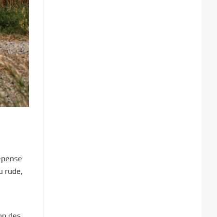
dépense
u rude,
on des