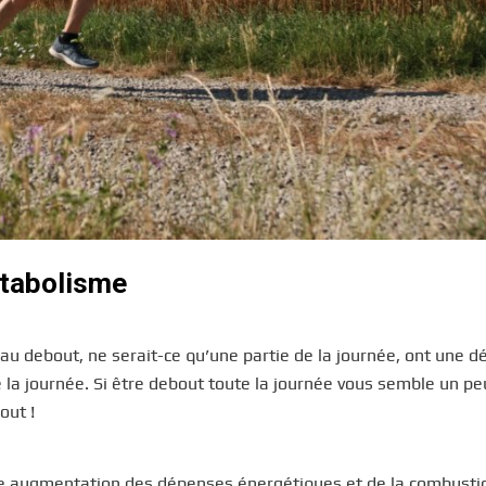
étabolisme
au debout, ne serait-ce qu’une partie de la journée, ont une 
 la journée. Si être debout toute la journée vous semble un pe
out !
une augmentation des dépenses énergétiques et de la combusti