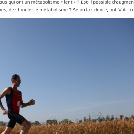
ous qui ont un métabolisme « lent » ? Est-il possible d’augmen
mes, de stimuler le métabolisme ? Selon la science, oui. Voici