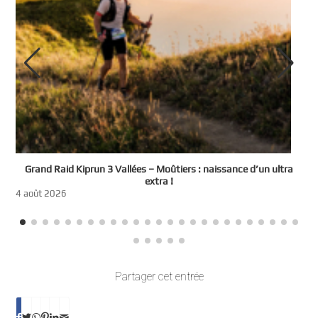
e
Grand Raid Kiprun 3 Vallées – Moûtiers : naissance d’un ultra
t
extra !
3
4 août 2026
Partager cet entrée