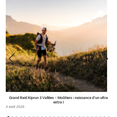
e
Grand Raid Kiprun 3 Vallées – Moûtiers : naissance d’un ultra
t
extra !
3
4 août 2026