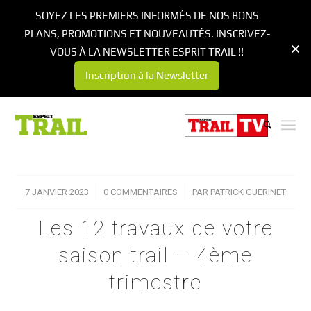
SOYEZ LES PREMIERS INFORMÉS DE NOS BONS
PLANS, PROMOTIONS ET NOUVEAUTÉS. INSCRIVEZ-
VOUS À LA NEWSLETTER ESPRIT TRAIL !!
Inscription à la Newsletter
7 JANVIER 2023
/
0 COMMENTAIRES
/
PAR
PATRICK GUERINET
Les 12 travaux de votre
saison trail – 4ème
trimestre