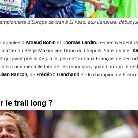
mpionnats d’Europe de trail à El Paso, aux Canaries, début juil
s épaules d’
Arnaud Bonin
et
Thomas Cardin
, respectivement 2
 l’inattendu Belge Maximilien Drion du Chapois. Sans oublier
Ke
 qui avait pris la 4e place, permettant aux Français de décroch
ndre à une médaille lors de ces mondiaux, quand on voit le rest
ulien Rancon
, de
Frédéric Tranchand
et du champion de France 
 le trail long ?