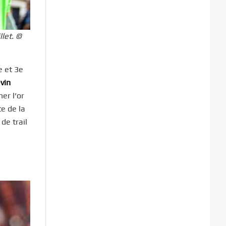
let. ©
e et 3e
vin
er l’or
e de la
de trail