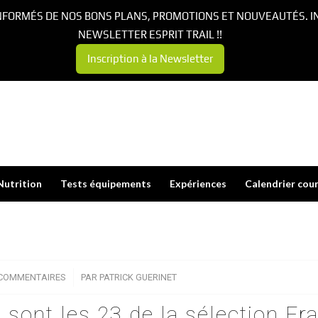
NFORMÉS DE NOS BONS PLANS, PROMOTIONS ET NOUVEAUTÉS. I
NEWSLETTER ESPRIT TRAIL !!
Inscription à la Newsletter
Nutrition
Tests équipements
Expériences
Calendrier cou
 COMMENTAIRES
/
PAR
PATRICK GUERINET
i sont les 23 de la sélection Fr