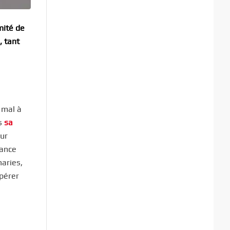
mité de
, tant
 mal à
ès
sa
our
hance
naries,
pérer