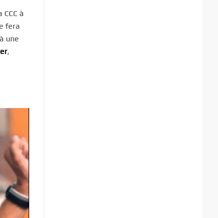
a CCC à
e fera
 à une
ler
,