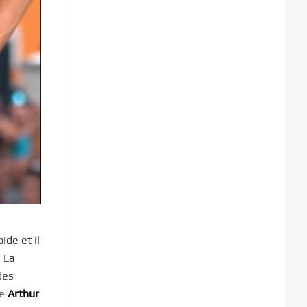
ide et il
. La
des
re
Arthur