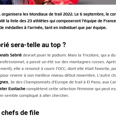
, organisera les Mondiaux de trail 2022. Le 6 septembre, le co
ilé la liste des 23 athlètes qui composeront l’équipe de France
e médailles à l’arrivée, tant en individuel que par équipe.
rié sera-telle au top ?
Anaïs Sabrié
devrait jouer le podium. Mais la Tricolore, qui a du
professionnel, a passé un été sur des montagnes russes. Apr
ent), elle a renoncé à courir l’OCC, dont elle était favorite, p
 pour revenir à son meilleur niveau début novembre. L’autre c
gnes
, 3e des Championnats d’Europe de trail à El Paso, aux Ca
Ester Eustache
complètent cette sélection féminine qui peut es
um semble compliqué à aller chercher.
chefs de file