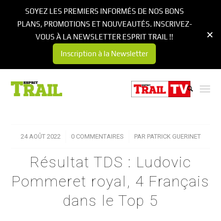
SOYEZ LES PREMIERS INFORMÉS DE NOS BONS
PLANS, PROMOTIONS ET NOUVEAUTÉS. INSCRIVEZ-
VOUS À LA NEWSLETTER ESPRIT TRAIL !!
Inscription à la Newsletter
24 AOÛT 2022
/
0 COMMENTAIRES
/
PAR
PATRICK GUERINET
Résultat TDS : Ludovic
Pommeret royal, 4 Français
dans le Top 5