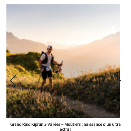
e
Grand Raid Kiprun 3 Vallées – Moûtiers : naissance d’un ultra
t
extra !
3