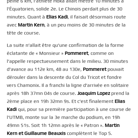
peine 6 km, l’athlète Hoka allait mettre 10 minutes à
l’Équatorien, solide 2e. Le Chinois perdait plus de 30
minutes. Quant à
Elias Kadi
, il faisait désormais route
avec
Martin Kern
, à un peu moins de 30 minutes de la
tête de course.
La suite n’allait être qu’une confirmation de la forme
éclatante de « Monsieur »
Pommeret
, comme on
l’appelle respectueusement dans le milieu. 30 minutes
d’avance au 112e km, 48 au 130e,
Pommeret
pouvait
dérouler dans la descente du Col du Tricot et fondre
vers Chamonix. Il a franchi la ligne d’arrivée en solitaire
après 18h 37mn 04s de course.
Joaquim Lopez
prend la
2ème place en 19h 32mn 9s. Et c’est finalement
Elias
Kadi
qui, pour sa première participation à une course de
l’UTMB, monte sur la 3e marche du podium, en 19h
49mn 51s. Soit 1h 12mn après le « Patron ».
Martin
Kern et Guillaume Beauxis
complètent le Top 5.