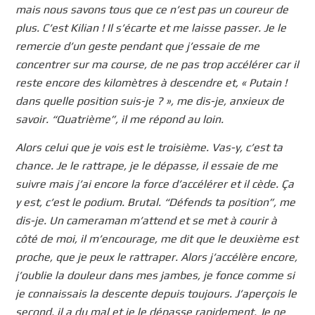
mais nous savons tous que ce n’est pas un coureur de
plus. C’est Kilian ! Il s’écarte et me laisse passer. Je le
remercie d’un geste pendant que j’essaie de me
concentrer sur ma course, de ne pas trop accélérer car il
reste encore des kilomètres à descendre et, « Putain !
dans quelle position suis-je ? », me dis-je, anxieux de
savoir. “Quatrième”, il me répond au loin.
Alors celui que je vois est le troisième. Vas-y, c’est ta
chance. Je le rattrape, je le dépasse, il essaie de me
suivre mais j’ai encore la force d’accélérer et il cède. Ça
y est, c’est le podium. Brutal. “Défends ta position”, me
dis-je. Un cameraman m’attend et se met à courir à
côté de moi, il m’encourage, me dit que le deuxième est
proche, que je peux le rattraper. Alors j’accélère encore,
j’oublie la douleur dans mes jambes, je fonce comme si
je connaissais la descente depuis toujours. J’aperçois le
second, il a du mal et je le dépasse rapidement. Je ne