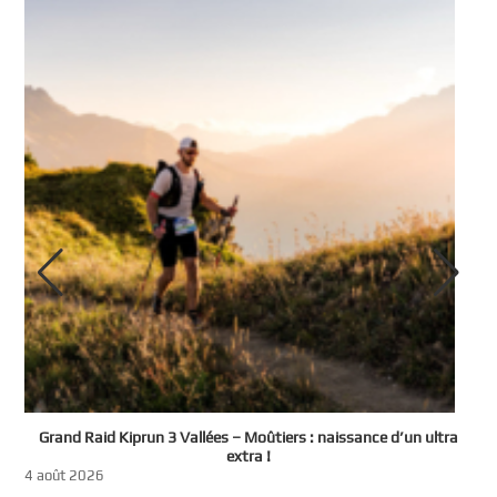
e
Grand Raid Kiprun 3 Vallées – Moûtiers : naissance d’un ultra
t
extra !
3
4 août 2026