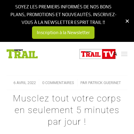
SOYEZ LES PREMIERS INFORMÉS DE NOS BONS
PLANS, PROMOTIONS ET NOUVEAUTÉS. INSCRIVEZ-
VOUS À LA NEWSLETTER ESPRIT TRAIL !!
Inscription à la Newsletter
6 AVRIL 2022
/
0 COMMENTAIRES
/
PAR
PATRICK GUERINET
Musclez tout votre corps
en seulement 5 minutes
par jour !