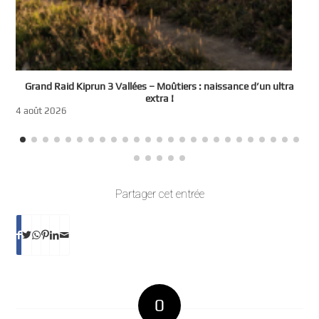
e
Grand Raid Kiprun 3 Vallées – Moûtiers : naissance d’un ultra
t
extra !
3
4 août 2026
Partager cet entrée
0