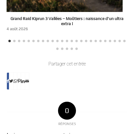
e
Grand Raid Kiprun 3 Vallées – Moûtiers : naissance d’un ultra
t
extra !
3
4 août 2026
Partager cet entrée
0
RÉPONSES