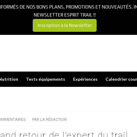
NFORMÉS DE NOS BONS PLANS, PROMOTIONS ET NOUVEAUTÉS. I
NEWSLETTER ESPRIT TRAIL !!
Inscription à la Newsletter
Nutrition
Tests équipements
Expériences
Calendrier cou
OMMENTAIRES
/
PAR
LA RÉDACTION
and retour de l’expert du trail