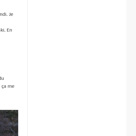
ndi. Je
ki. En
du
, ça me