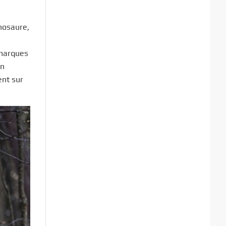
inosaure,
 marques
en
ent sur