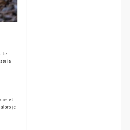
. Je
ssi la
ains et
alors je