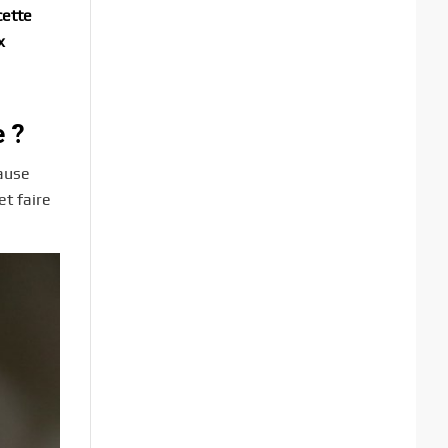
cette
x
e ?
pause
et faire