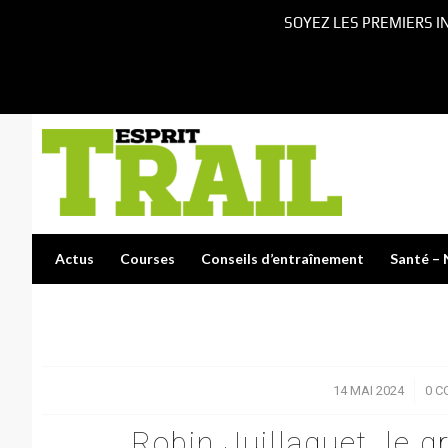
SOYEZ LES PREMIERS I
Actus
Courses
Conseils d’entraînement
Santé – 
14 MAI 2024
/
0 C
Robin Juillaguet, le gr