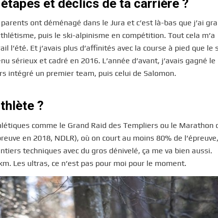
tapes et déclics de ta carrière ?
parents ont déménagé dans le Jura et c’est là-bas que j’ai gra
l’athlétisme, puis le ski-alpinisme en compétition. Tout cela m’a
l’été. Et j’avais plus d’affinités avec la course à pied que le s
venu sérieux et cadré en 2016. L’année d’avant, j’avais gagné le
ors intégré un premier team, puis celui de Salomon.
thlète ?
thlétiques comme le Grand Raid des Templiers ou le Marathon 
épreuve en 2018, NDLR), où on court au moins 80% de l’épreuve
entiers techniques avec du gros dénivelé, ça me va bien aussi.
 km. Les ultras, ce n’est pas pour moi pour le moment.