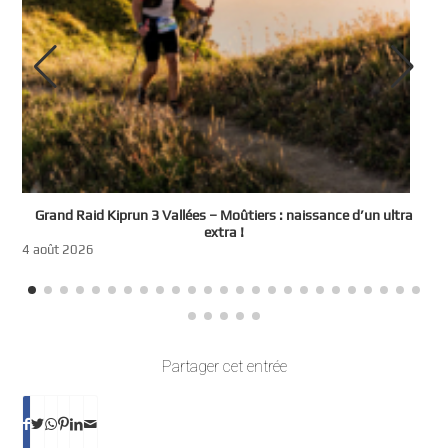
e
Grand Raid Kiprun 3 Vallées – Moûtiers : naissance d’un ultra
t
extra !
3
4 août 2026
Partager cet entrée