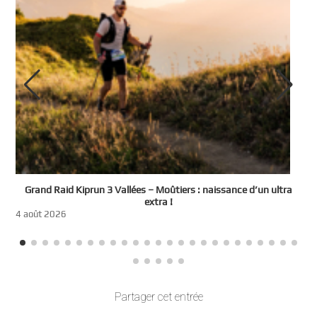
e
Grand Raid Kiprun 3 Vallées – Moûtiers : naissance d’un ultra
t
extra !
3
4 août 2026
Partager cet entrée