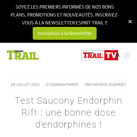
SOYEZ LES PREMIERS INFORMÉS DE NOS BONS
PLANS, PROMOTIONS ET NOUVEAUTÉS. INSCRIVEZ-
VOUS À LA NEWSLETTER ESPRIT TRAIL !!
Inscription à la Newsletter
28 JUILLET 2023
/
0 COMMENTAIRES
/
PAR
PATRICK GUERINET
Test Saucony Endorphin
Rift : une bonne dose
d’endorphines !