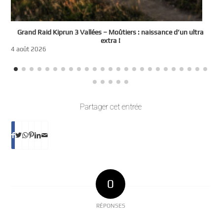
e
Grand Raid Kiprun 3 Vallées – Moûtiers : naissance d’un ultra
t
extra !
3
4 août 2026
Partager cet entrée
0
RÉPONSES