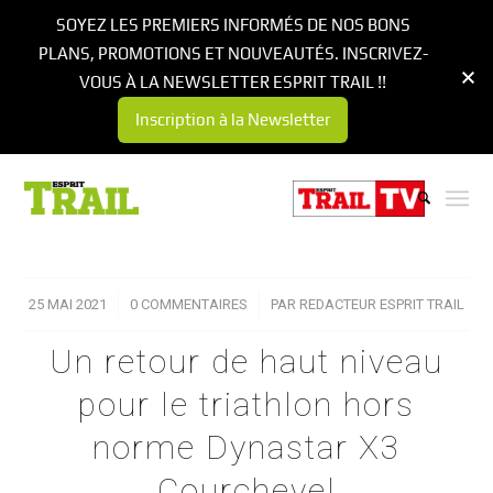
SOYEZ LES PREMIERS INFORMÉS DE NOS BONS
PLANS, PROMOTIONS ET NOUVEAUTÉS. INSCRIVEZ-
VOUS À LA NEWSLETTER ESPRIT TRAIL !!
Inscription à la Newsletter
25 MAI 2021
/
0 COMMENTAIRES
/
PAR
REDACTEUR ESPRIT TRAIL
Un retour de haut niveau
pour le triathlon hors
norme Dynastar X3
Courchevel