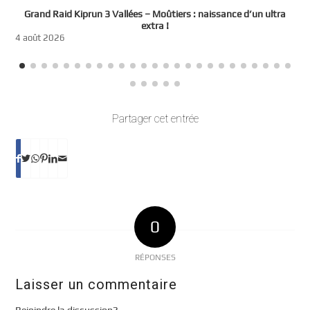
e
Grand Raid Kiprun 3 Vallées – Moûtiers : naissance d’un ultra
t
extra !
3
4 août 2026
Partager cet entrée
0
RÉPONSES
Laisser un commentaire