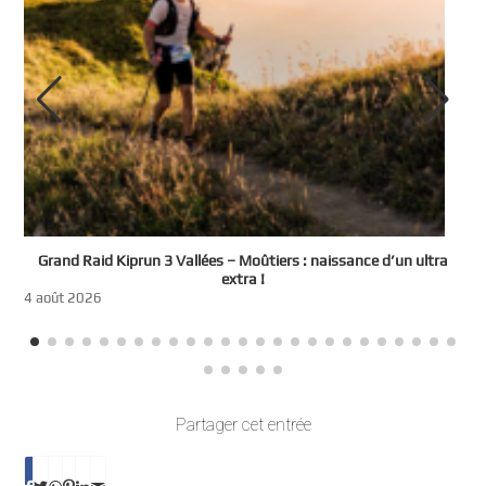
e
Grand Raid Kiprun 3 Vallées – Moûtiers : naissance d’un ultra
t
extra !
3
4 août 2026
Partager cet entrée