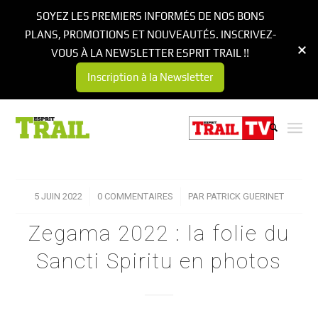
SOYEZ LES PREMIERS INFORMÉS DE NOS BONS
PLANS, PROMOTIONS ET NOUVEAUTÉS. INSCRIVEZ-
VOUS À LA NEWSLETTER ESPRIT TRAIL !!
Inscription à la Newsletter
5 JUIN 2022
/
0 COMMENTAIRES
/
PAR
PATRICK GUERINET
Zegama 2022 : la folie du
Sancti Spiritu en photos