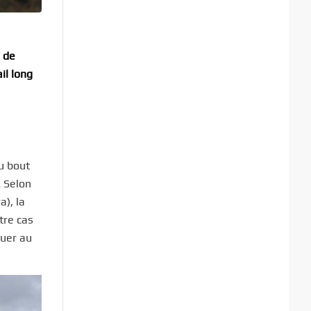
u de
il long
u bout
… Selon
a), la
tre cas
luer au