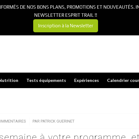
NFORMÉS DE NOS BONS PLANS, PROMOTIONS ET NOUVEAUTÉS. I
NEWSLETTER ESPRIT TRAIL !!
Inscription à la Newsletter
Nutrition
Tests équipements
Expériences
Calendrier cou
OMMENTAIRES
/
PAR
PATRICK GUERINET
 semaine à votre programme, e