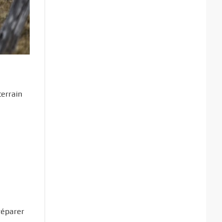
terrain
réparer