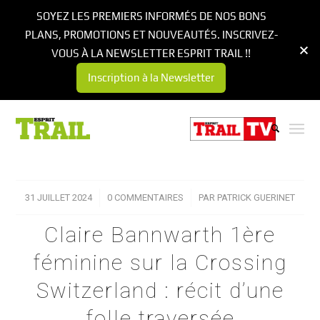
SOYEZ LES PREMIERS INFORMÉS DE NOS BONS
PLANS, PROMOTIONS ET NOUVEAUTÉS. INSCRIVEZ-
VOUS À LA NEWSLETTER ESPRIT TRAIL !!
Inscription à la Newsletter
31 JUILLET 2024
/
0 COMMENTAIRES
/
PAR
PATRICK GUERINET
Claire Bannwarth 1ère
féminine sur la Crossing
Switzerland : récit d’une
folle traversée