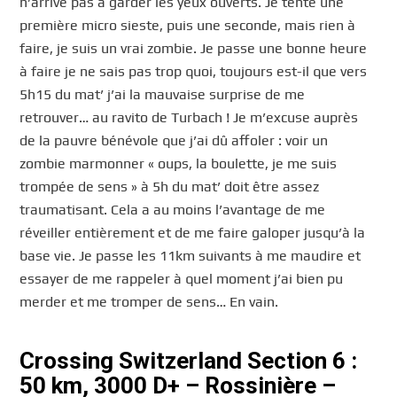
n’arrive pas à garder les yeux ouverts. Je tente une
première micro sieste, puis une seconde, mais rien à
faire, je suis un vrai zombie. Je passe une bonne heure
à faire je ne sais pas trop quoi, toujours est-il que vers
5h15 du mat’ j’ai la mauvaise surprise de me
retrouver… au ravito de Turbach ! Je m’excuse auprès
de la pauvre bénévole que j’ai dû affoler : voir un
zombie marmonner « oups, la boulette, je me suis
trompée de sens » à 5h du mat’ doit être assez
traumatisant. Cela a au moins l’avantage de me
réveiller entièrement et de me faire galoper jusqu’à la
base vie. Je passe les 11km suivants à me maudire et
essayer de me rappeler à quel moment j’ai bien pu
merder et me tromper de sens… En vain.
Crossing Switzerland Section 6 :
50 km, 3000 D+ – Rossinière –