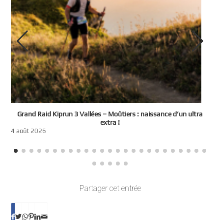
e
Grand Raid Kiprun 3 Vallées – Moûtiers : naissance d’un ultra
t
extra !
3
4 août 2026
Partager cet entrée