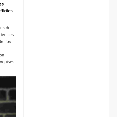
es
ficiles
ous du
rien ces
e l’os
e
ion
exquises