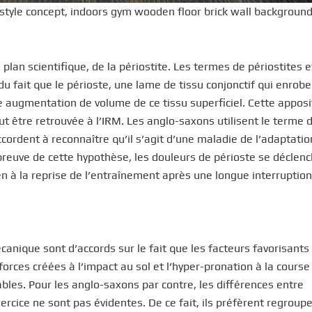
ifestyle concept, indoors gym wooden floor brick wall backgroun
e plan scientifique, de la périostite. Les termes de périostites e
du fait que le périoste, une lame de tissu conjonctif qui enrobe 
 augmentation de volume de ce tissu superficiel. Cette apposi
t être retrouvée à l’IRM. Les anglo-saxons utilisent le terme d
ccordent à reconnaître qu’il s’agit d’une maladie de l’adaptati
r preuve de cette hypothèse, les douleurs de périoste se déclen
en à la reprise de l’entraînement après une longue interruption
anique sont d’accords sur le fait que les facteurs favorisants 
orces créées à l’impact au sol et l’hyper-pronation à la course
ables. Pour les anglo-saxons par contre, les différences entre
ercice ne sont pas évidentes. De ce fait, ils préfèrent regroupe