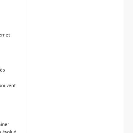
ernet
rès
 souvent
aîner
s évolué