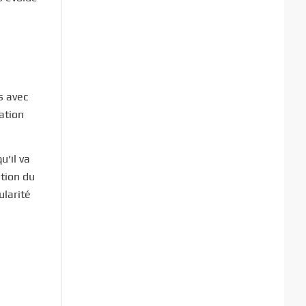
s avec
ation
u’il va
tion du
ularité