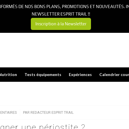
NFORMÉS DE NOS BONS PLANS, PROMOTIONS ET NOUVEAUTÉS. I
NEWSLETTER ESPRIT TRAIL !!
Inscription à la Newsletter
Nutrition
Tests équipements
Expériences
Calendrier cou
ENTAIRES
/
PAR
REDACTEUR ESPRIT TRAIL
ner une périostite ?