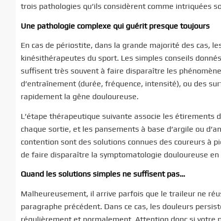
trois pathologies qu’ils considèrent comme intriquées so
Une pathologie complexe qui guérit presque toujours
En cas de périostite, dans la grande majorité des cas, l
kinésithérapeutes du sport. Les simples conseils donnés p
suffisent très souvent à faire disparaître les phénom
d’entraînement (durée, fréquence, intensité), ou des sur
rapidement la gêne douloureuse.
L’étape thérapeutique suivante associe les étirements d
chaque sortie, et les pansements à base d’argile ou d’
contention sont des solutions connues des coureurs à pi
de faire disparaître la symptomatologie douloureuse e
Quand les solutions simples ne suffisent pas…
Malheureusement, il arrive parfois que le traileur ne réu
paragraphe précédent. Dans ce cas, les douleurs persisten
régulièrement et normalement. Attention donc si votre p