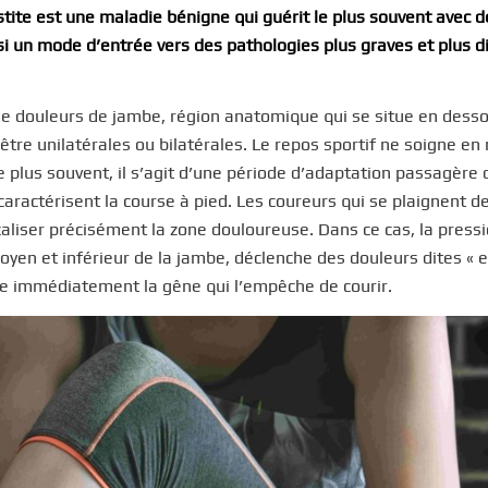
stite est une maladie bénigne qui guérit le plus souvent avec d
 un mode d’entrée vers des pathologies plus graves et plus dif
 de douleurs de jambe, région anatomique qui se situe en dess
tre unilatérales ou bilatérales. Le repos sportif ne soigne en 
 plus souvent, il s’agit d’une période d’adaptation passagère d
caractérisent la course à pied. Les coureurs qui se plaignent d
ocaliser précisément la zone douloureuse. Dans ce cas, la press
moyen et inférieur de la jambe, déclenche des douleurs dites « 
aître immédiatement la gêne qui l’empêche de courir.