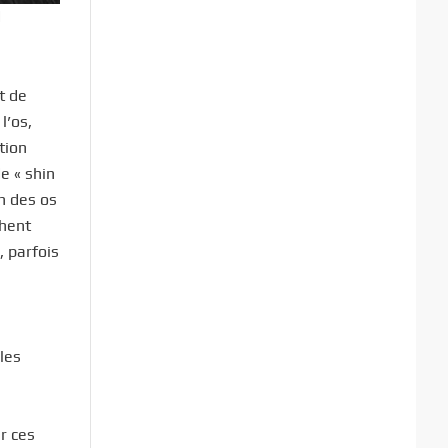
d
t de
l’os,
tion
e « shin
on des os
chent
, parfois
les
r ces