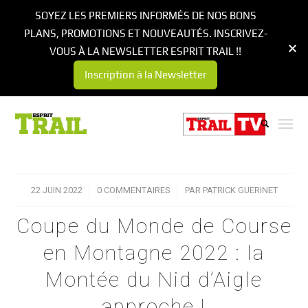
SOYEZ LES PREMIERS INFORMÉS DE NOS BONS
PLANS, PROMOTIONS ET NOUVEAUTÉS. INSCRIVEZ-
VOUS À LA NEWSLETTER ESPRIT TRAIL !!
Inscription à la Newsletter
22 JUIN 2022
/
0 COMMENTAIRES
/
PAR
PATRICK GUERINET
Coupe du Monde de Course
en Montagne 2022 : la
Montée du Nid d’Aigle
approche !