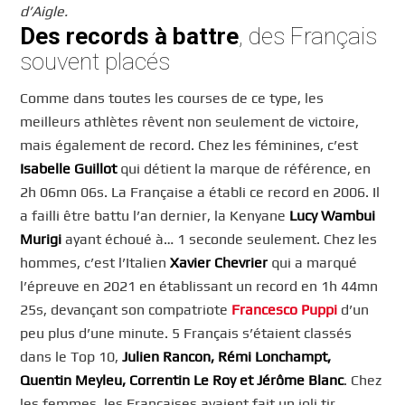
d’Aigle.
Des records à battre
, des Français
souvent placés
Comme dans toutes les courses de ce type, les
meilleurs athlètes rêvent non seulement de victoire,
mais également de record. Chez les féminines, c’est
Isabelle Guillot
qui détient la marque de référence, en
2h 06mn 06s. La Française a établi ce record en 2006. Il
a failli être battu l’an dernier, la Kenyane
Lucy Wambui
Murigi
ayant échoué à… 1 seconde seulement. Chez les
hommes, c’est l’Italien
Xavier Chevrier
qui a marqué
l’épreuve en 2021 en établissant un record en 1h 44mn
25s, devançant son compatriote
Francesco Puppi
d’un
peu plus d’une minute. 5 Français s’étaient classés
dans le Top 10,
Julien Rancon, Rémi Lonchampt,
Quentin Meyleu, Correntin Le Roy et Jérôme Blanc
. Chez
les femmes, les Françaises avaient fait un joli tir