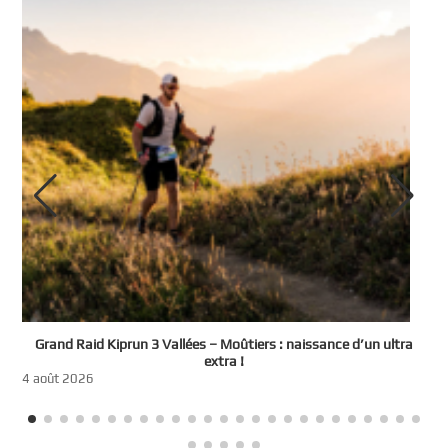
e
Grand Raid Kiprun 3 Vallées – Moûtiers : naissance d’un ultra
t
extra !
3
4 août 2026