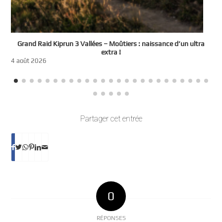
e
Grand Raid Kiprun 3 Vallées – Moûtiers : naissance d’un ultra
t
extra !
3
4 août 2026
Partager cet entrée
0
RÉPONSES