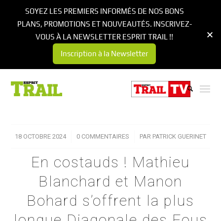
SOYEZ LES PREMIERS INFORMÉS DE NOS BONS
PLANS, PROMOTIONS ET NOUVEAUTÉS. INSCRIVEZ-
VOUS À LA NEWSLETTER ESPRIT TRAIL !!
Inscription à la Newsletter
18 OCTOBRE 2024
/
0 COMMENTAIRES
/
PAR
PATRICK GUERINET
En costauds ! Mathieu
Blanchard et Manon
Bohard s’offrent la plus
longue Diagonale des Fous