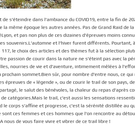
t de s’éteindre dans l’ambiance du COVID19, entre la fin de 20
 de la même époque les autres années. Pas de Grand Raid de la
éLyon, et pas non plus de ces dizaines d’épreuves moins connu
 les souvenirs.L’automne et l’hiver furent différents. Pourtant, 
17, le choix des articles et des thèmes fut à la sélection plut
tre passion de courir dans la nature ne s’éteint pas avec la pé
elles, nourries de vie et d’aventure, intimement mêlées à l’effo
 du prochain sommet.Bien sûr, pour nombre d’entre nous, ce qui
ndes épreuves de « légende », ou de courir le trail de son pays, d
t partagé, le salut des bénévoles, la chaleur du repas d’après c
 de catégories.Mais le trail, c’est aussi les sensations ressent
 le corps s’affine et progresse, c’est la sérénité distillée au q
, ce sont ces femmes et ces hommes que l’on rencontre au détou
nous de vous faire vivre et vibrer de ce trail libre !