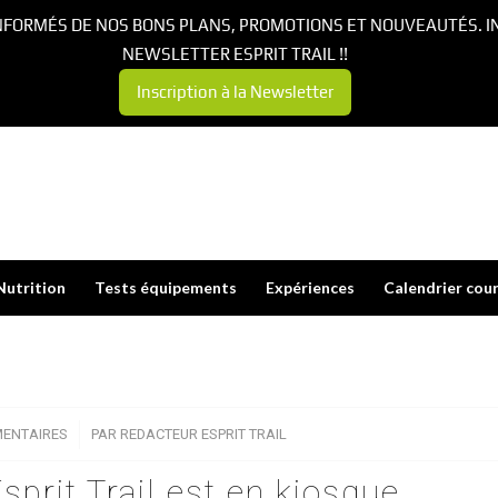
NFORMÉS DE NOS BONS PLANS, PROMOTIONS ET NOUVEAUTÉS. I
NEWSLETTER ESPRIT TRAIL !!
Inscription à la Newsletter
Nutrition
Tests équipements
Expériences
Calendrier cou
ENTAIRES
/
PAR
REDACTEUR ESPRIT TRAIL
prit Trail est en kiosque.