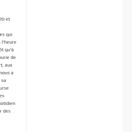
20 et
es qui
à l’heure
ôt qu’à
nurie de
rt, aux
 nous a
e sa
ourse
ies
uotidien
r des