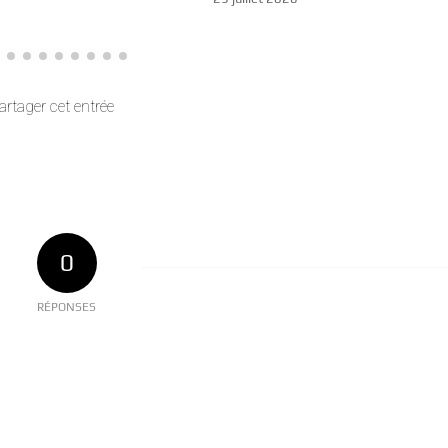
artager cet entrée
0
RÉPONSES