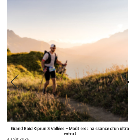
e
Grand Raid Kiprun 3 Vallées – Moûtiers : naissance d’un ultra
t
extra !
3
4 août 2026