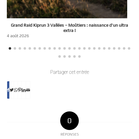
e
Grand Raid Kiprun 3 Vallées – Moûtiers : naissance d’un ultra
t
extra !
3
4 août 2026
Partager cet entrée
0
RÉPONSES