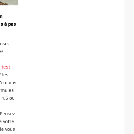
en
as à pas
ense.
es
n
test
êtes
 A moins
ormules
 1,5 ou
s
 Pensez
e votre
le vous