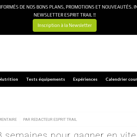
NFORMÉS DE NOS BONS PLANS, PROMOTIONS ET NOUVEAUTÉS. I
NEWSLETTER ESPRIT TRAIL !!
Inscription à la Newsletter
Nutrition
Tests équipements
Expériences
Calendrier cou
MENTAIRE
/
PAR
REDACTEUR ESPRIT TRAIL
 semaines pour gagner en vit