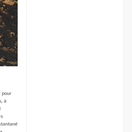
r pour
s, à
d
es
nstantané
us