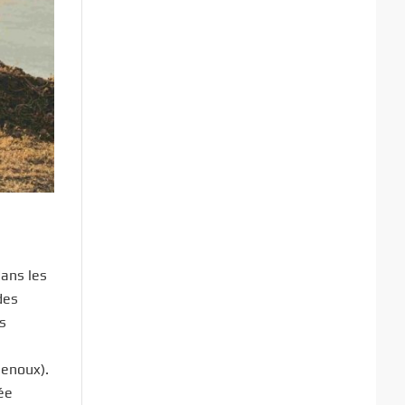
dans les
des
s
genoux).
ée