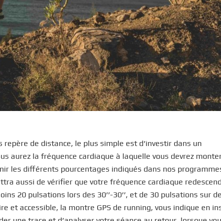
 repère de distance, le plus simple est d’investir dans un
vous aurez la fréquence cardiaque à laquelle vous devrez monte
tenir les différents pourcentages indiqués dans nos programme
ttra aussi de vérifier que votre fréquence cardiaque redescen
ns 20 pulsations lors des 30’’-30’’, et de 30 pulsations sur d
aire et accessible, la montre GPS de running, vous indique en i
rder une trace et d’analyser votre séance au retour, lorsque vo