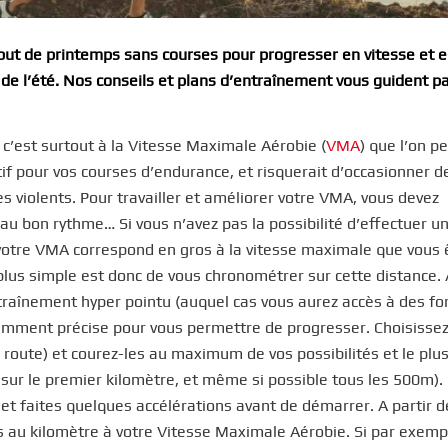
 début de printemps sans courses pour progresser en vitesse et 
s de l’été. Nos conseils et plans d’entraînement vous guident p
 c’est surtout à la Vitesse Maximale Aérobie (
VMA
) que l’on p
tif pour vos courses d’endurance, et risquerait d’occasionner d
s violents. Pour travailler et améliorer votre VMA, vous devez
 au bon rythme… Si vous n’avez pas la possibilité d’effectuer u
 votre VMA correspond en gros à la vitesse maximale que vous 
 plus simple est donc de vous chronométrer sur cette distance.
traînement hyper pointu (auquel cas vous aurez accès à des f
isamment précise pour vous permettre de progresser. Choisissez
 route) et courez-les au maximum de vos possibilités et le plu
sur le premier kilomètre, et même si possible tous les 500m).
et faites quelques accélérations avant de démarrer. A partir d
ps au kilomètre à votre Vitesse Maximale Aérobie. Si par exemp