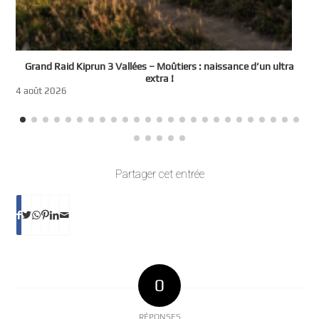
e
Grand Raid Kiprun 3 Vallées – Moûtiers : naissance d’un ultra
t
extra !
3
4 août 2026
Partager cet entrée
0
RÉPONSES