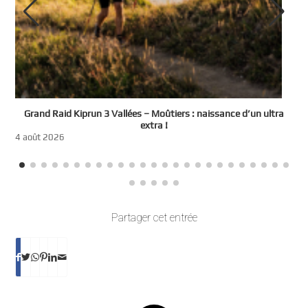
e
Grand Raid Kiprun 3 Vallées – Moûtiers : naissance d’un ultra
t
extra !
3
4 août 2026
Partager cet entrée