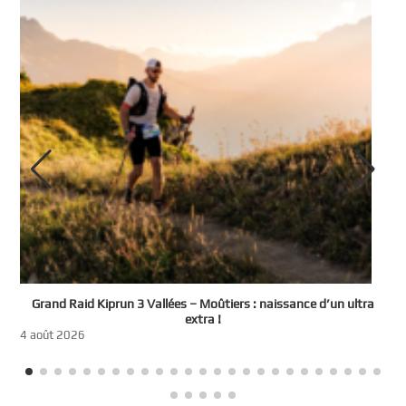
e
Grand Raid Kiprun 3 Vallées – Moûtiers : naissance d’un ultra
t
extra !
3
4 août 2026