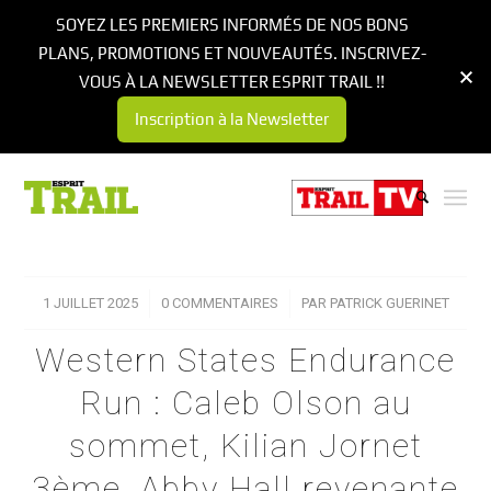
SOYEZ LES PREMIERS INFORMÉS DE NOS BONS
PLANS, PROMOTIONS ET NOUVEAUTÉS. INSCRIVEZ-
VOUS À LA NEWSLETTER ESPRIT TRAIL !!
Inscription à la Newsletter
1 JUILLET 2025
/
0 COMMENTAIRES
/
PAR
PATRICK GUERINET
Western States Endurance
Run : Caleb Olson au
sommet, Kilian Jornet
3ème, Abby Hall revenante