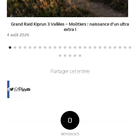
e
Grand Raid Kiprun 3 Vallées – Moûtiers : naissance d’un ultra
t
extra !
3
4 août 2026
Partager cet entrée
0
RÉPONSES