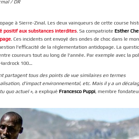
rmal / DR
page à Sierre-Zinal. Les deux vainqueurs de cette course hist
é positif aux substances interdites
. Sa compatriote
Esther Ch
opage
. Ces incidents ont envoyé des ondes de choc dans le mo
estion l’efficacité de la réglementation antidopage. La questi
entre coureurs tout au long de l’année. Par exemple avec la p
a Hardrock 100…
ent partagent tous des points de vue similaires en termes
nalisation, d’impact environnemental, etc. Mais il y a un décala
atu quo actuel »
, a expliqué
Francesco Puppi
, membre fondateur