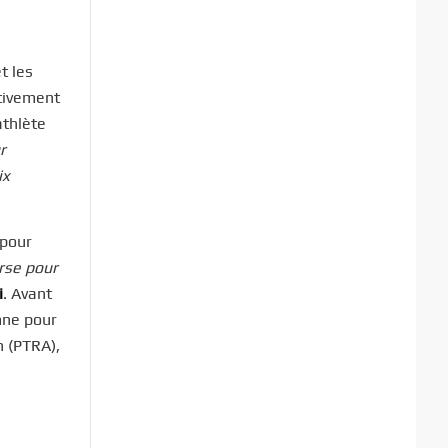
t les
ctivement
athlète
r
ix
 pour
rse pour
i
. Avant
mne pour
n (PTRA),