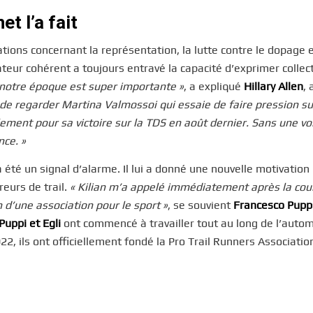
et l’a fait
ons concernant la représentation, la lutte contre le dopage e
teur cohérent a toujours entravé la capacité d’exprimer colle
à notre époque est super importante »
, a expliqué
Hillary Allen
, 
it de regarder Martina Valmossoi qui essaie de faire pression su
ement pour sa victoire sur la TDS en août dernier. Sans une vo
nce. »
a été un signal d’alarme. Il lui a donné une nouvelle motivation
reurs de trail.
« Kilian m’a appelé immédiatement après la cou
n d’une association pour le sport »
, se souvient
Francesco Pupp
Puppi et Egli
ont commencé à travailler tout au long de l’auto
2, ils ont officiellement fondé la Pro Trail Runners Associatio