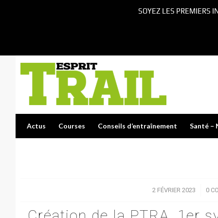
SOYEZ LES PREMIERS I
Actus
Courses
Conseils d’entraînement
Santé – 
2 FÉVRIER 2023
/
0 C
Création de la PTRA, 1er s