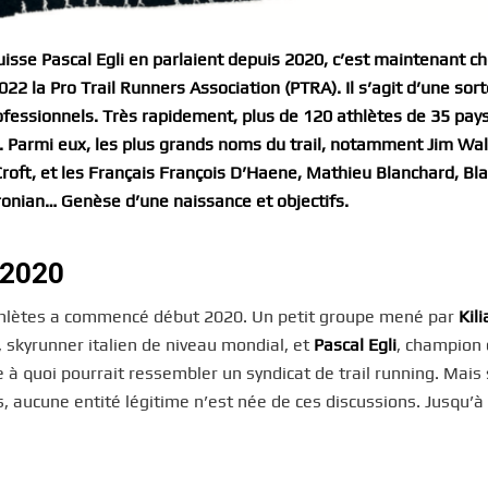
 Suisse Pascal Egli en parlaient depuis 2020, c’est maintenant c
 2022 la Pro Trail Runners Association (PTRA). Il s’agit d’une sor
rofessionnels. Très rapidement, plus de 120 athlètes de 35 pay
s. Parmi eux, les plus grands noms du trail, notamment Jim Wa
oft, et les Français François D’Haene, Mathieu Blanchard, Bl
aronian… Genèse d’une naissance et objectifs.
 2020
athlètes a commencé début 2020. Un petit groupe mené par
Kili
, skyrunner italien de niveau mondial, et
Pascal Egli
, champion
 quoi pourrait ressembler un syndicat de trail running. Mais s
, aucune entité légitime n’est née de ces discussions. Jusqu’à