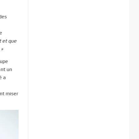
des
e
t et que
 »
oupe
ant un
é a
nt miser