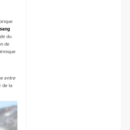
orique
esang
nde du
on de
olémique
ge entre
 de la