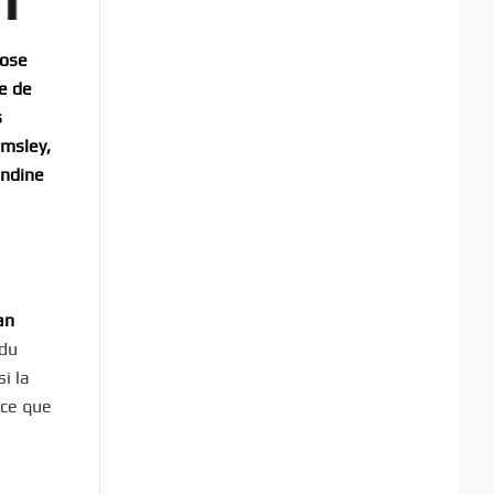
hose
te de
s
lmsley,
andine
an
 du
i la
 ce que