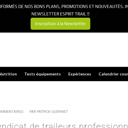
NFORMÉS DE NOS BONS PLANS, PROMOTIONS ET NOUVEAUTÉS. I
NEWSLETTER ESPRIT TRAIL !!
Inscription à la Newsletter
Nutrition
Tests équipements
Expériences
Calendrier cou
OMMENTAIRES
/
PAR
PATRICK GUERINET
yndicat de traileurs profession