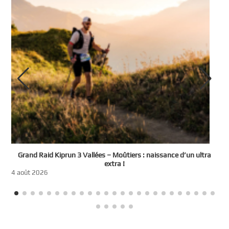
e
Grand Raid Kiprun 3 Vallées – Moûtiers : naissance d’un ultra
t
extra !
3
4 août 2026