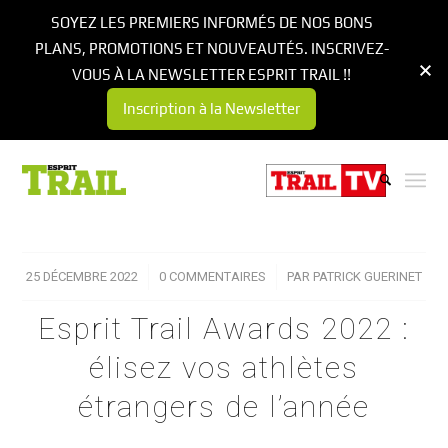
SOYEZ LES PREMIERS INFORMÉS DE NOS BONS
PLANS, PROMOTIONS ET NOUVEAUTÉS. INSCRIVEZ-
VOUS À LA NEWSLETTER ESPRIT TRAIL !!
Inscription à la Newsletter
25 DÉCEMBRE 2022
/
0 COMMENTAIRES
/
PAR
PATRICK GUERINET
Esprit Trail Awards 2022 :
élisez vos athlètes
étrangers de l’année