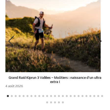
e
Grand Raid Kiprun 3 Vallées – Moûtiers : naissance d’un ultra
t
extra !
3
4 août 2026