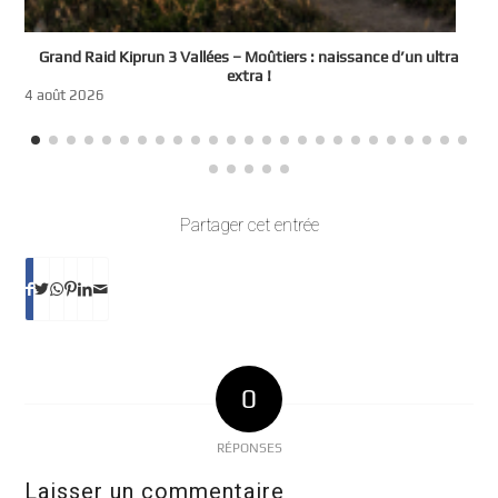
e
Grand Raid Kiprun 3 Vallées – Moûtiers : naissance d’un ultra
t
extra !
3
4 août 2026
Partager cet entrée
0
RÉPONSES
Laisser un commentaire