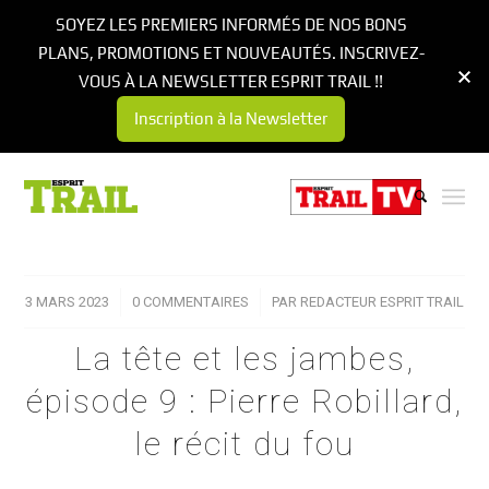
SOYEZ LES PREMIERS INFORMÉS DE NOS BONS
PLANS, PROMOTIONS ET NOUVEAUTÉS. INSCRIVEZ-
VOUS À LA NEWSLETTER ESPRIT TRAIL !!
Inscription à la Newsletter
3 MARS 2023
/
0 COMMENTAIRES
/
PAR
REDACTEUR ESPRIT TRAIL
La tête et les jambes,
épisode 9 : Pierre Robillard,
le récit du fou