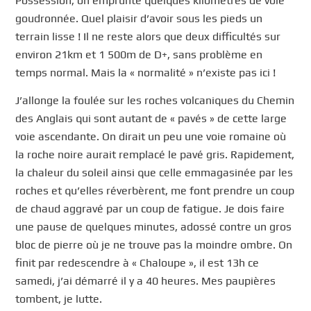
Possession, on emprunte quelques kilomètres de voie
goudronnée. Quel plaisir d’avoir sous les pieds un
terrain lisse ! Il ne reste alors que deux difficultés sur
environ 21km et 1 500m de D+, sans problème en
temps normal. Mais la « normalité » n’existe pas ici !
J’allonge la foulée sur les roches volcaniques du Chemin
des Anglais qui sont autant de « pavés » de cette large
voie ascendante. On dirait un peu une voie romaine où
la roche noire aurait remplacé le pavé gris. Rapidement,
la chaleur du soleil ainsi que celle emmagasinée par les
roches et qu’elles réverbèrent, me font prendre un coup
de chaud aggravé par un coup de fatigue. Je dois faire
une pause de quelques minutes, adossé contre un gros
bloc de pierre où je ne trouve pas la moindre ombre. On
finit par redescendre à « Chaloupe », il est 13h ce
samedi, j’ai démarré il y a 40 heures. Mes paupières
tombent, je lutte.