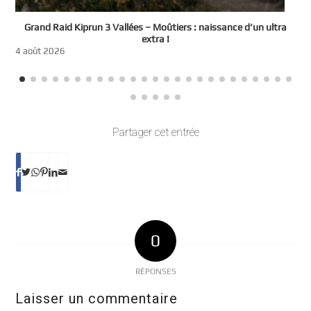
e
Grand Raid Kiprun 3 Vallées – Moûtiers : naissance d’un ultra
t
extra !
3
4 août 2026
Partager cet entrée
0
RÉPONSES
Laisser un commentaire