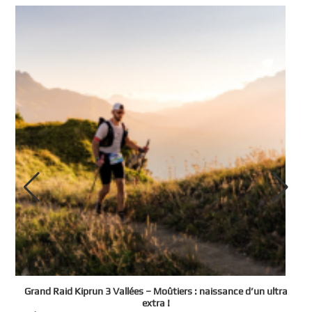
e
Grand Raid Kiprun 3 Vallées – Moûtiers : naissance d’un ultra
t
extra !
3