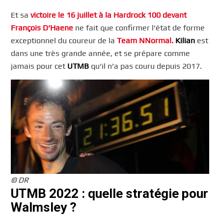
Et sa
victoire le 16 juillet à la Hardrock 100 devant
François D’Haene
ne fait que confirmer l’état de forme
exceptionnel du coureur de la
Team NNormal.
Kilian
est
dans une très grande année, et se prépare comme
jamais pour cet
UTMB
qu’il n’a pas couru depuis 2017.
© DR
UTMB 2022 : quelle stratégie pour
Walmsley ?