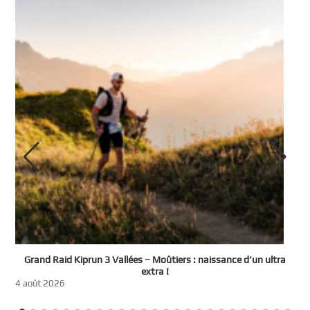
e
Grand Raid Kiprun 3 Vallées – Moûtiers : naissance d’un ultra
t
extra !
3
4 août 2026