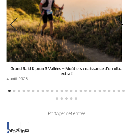
e
Grand Raid Kiprun 3 Vallées – Moûtiers : naissance d’un ultra
t
extra !
3
4 août 2026
Partager cet entrée