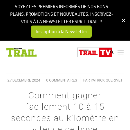
SOYEZ LES PREMIERS INFORMÉS DE NOS BONS
PLANS, PROMOTIONS ET NOUVEAUTÉS. INSCRIVEZ-
VOUS À LA NEWSLETTER ESPRIT TRAIL !!
Inscription à la Newsletter
27 DÉCEMBRE 2024
/
0 COMMENTAIRES
/
PAR
PATRICK GUERINET
Comment gagner
facilement 10 à 15
secondes au kilomètre en
vitesse de base