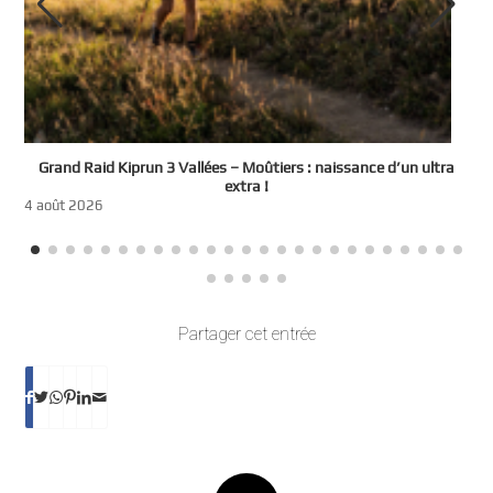
e
Grand Raid Kiprun 3 Vallées – Moûtiers : naissance d’un ultra
t
extra !
3
4 août 2026
Partager cet entrée